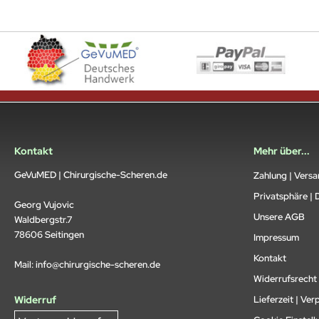
Kontakt
Mehr über...
GeVuMED | Chirurgische-Scheren.de
Zahlung | Vers
Privatsphäre | 
Georg Vujovic
Unsere AGB
Waldbergstr.7
78606 Seitingen
Impressum
Kontakt
Mail:
info@chirurgische-scheren.de
Widerrufsrecht 
Widerruf
Lieferzeit | Ver