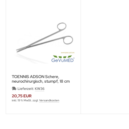
TOENNIS ADSON Schere,
neurochirurgisch, stumpf, 18 cm
Länge | gerade oder gebogen
Lieferzeit:
KW36
20,75 EUR
inkl. 19 % MwSt. zzgl.
Versandkosten