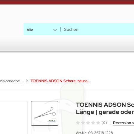
Alle
Präparierscheren | Inzisionsscheren
TOENNIS ADSON Schere, neurochirurgisch, stumpf, 18 cm Länge | gerade oder gebogen
TOENNIS ADSON Sche
Länge | gerade ode
|
Rezension s
(0)
Art.Nr.:
03-26718-1228