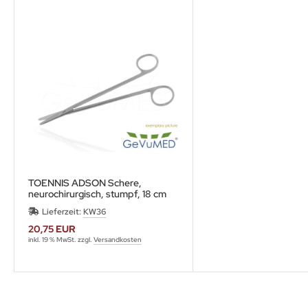
TOENNIS ADSON Schere,
neurochirurgisch, stumpf, 18 cm
Länge | gerade oder gebogen
Lieferzeit:
KW36
20,75 EUR
inkl. 19 % MwSt. zzgl.
Versandkosten